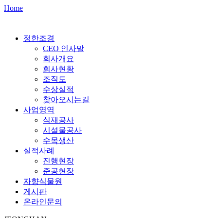
Home
정한조경
CEO 인사말
회사개요
회사현황
조직도
수상실적
찾아오시는길
사업영역
식재공사
시설물공사
수목생산
실적사례
진행현장
준공현장
자향식물원
게시판
온라인문의